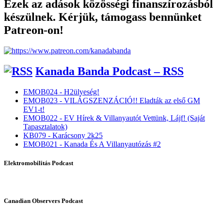
Ezek az adások közösségi finanszírozásból
készülnek. Kérjük, támogass bennünket
Patreon-on!
Kanada Banda Podcast – RSS
EMOB024 - H2ülyeség!
EMOB023 - VILÁGSZENZÁCIÓ!! Eladták az első GM
EV1-t!
EMOB022 - EV Hírek & Villanyautót Vettünk, Lájf! (Saját
Tapasztalatok)
KB079 - Karácsony 2k25
EMOB021 - Kanada És A Villanyautózás #2
Elektromobilitás Podcast
Canadian Observers Podcast