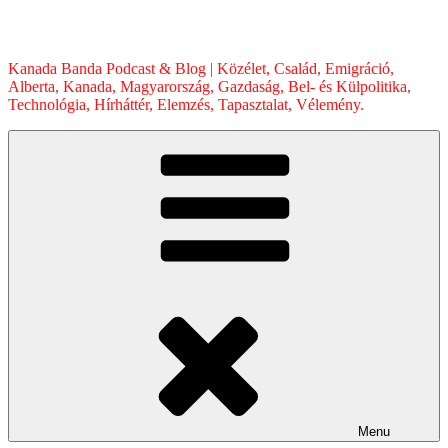
Skip
to
content
Kanada Banda Podcast & Blog | Közélet, Család, Emigráció,
Alberta, Kanada, Magyarország, Gazdaság, Bel- és Külpolitika,
Technológia, Hírháttér, Elemzés, Tapasztalat, Vélemény.
Menu