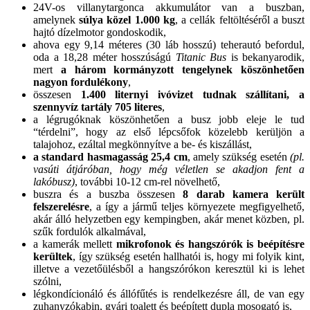
24V-os villanytargonca akkumulátor van a buszban,
amelynek
súlya közel 1.000 kg
, a cellák feltöltéséről a buszt
hajtó dízelmotor gondoskodik,
ahova egy 9,14 méteres (30 láb hosszú) teherautó befordul,
oda a 18,28 méter hosszúságú
Titanic Bus
is bekanyarodik,
mert
a három kormányzott tengelynek köszönhetően
nagyon fordulékony
,
összesen
1.400 liternyi ivóvizet tudnak szállítani, a
szennyvíz tartály 705 literes
,
a légrugóknak köszönhetően a busz jobb eleje le tud
“térdelni”, hogy az első lépcsőfok közelebb kerüljön a
talajohoz, ezáltal megkönnyítve a be- és kiszállást,
a standard hasmagasság 25,4 cm
, amely szükség esetén
(pl.
vasúti átjáróban, hogy még véletlen se akadjon fent a
lakóbusz)
, további 10-12 cm-rel növelhető,
buszra és a buszba összesen
8 darab kamera került
felszerelésre
, a így a jármű teljes környezete megfigyelhető,
akár álló helyzetben egy kempingben, akár menet közben, pl.
szűk fordulók alkalmával,
a kamerák mellett
mikrofonok és hangszórók is beépítésre
kerültek
, így szükség esetén hallhatói is, hogy mi folyik kint,
illetve a vezetőülésből a hangszórókon keresztül ki is lehet
szólni,
légkondícionáló és állófűtés is rendelkezésre áll, de van egy
zuhanyzókabin, gyári toalett és beépített dupla mosogató is,