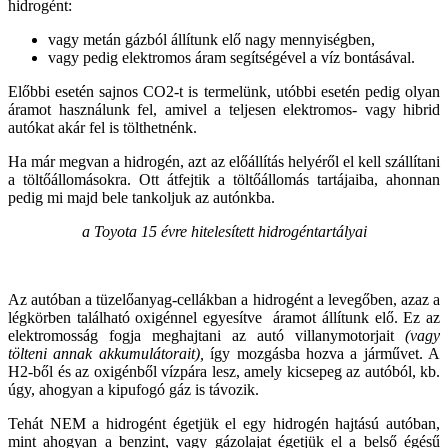
hidrogént:
vagy metán gázból állítunk elő nagy mennyiségben,
vagy pedig elektromos áram segítségével a víz bontásával.
Előbbi esetén sajnos CO2-t is termelünk, utóbbi esetén pedig olyan
áramot használunk fel, amivel a teljesen elektromos- vagy hibrid
autókat akár fel is tölthetnénk.
Ha már megvan a hidrogén, azt az előállítás helyéről el kell szállítani
a töltőállomásokra. Ott átfejtik a töltőállomás tartájaiba, ahonnan
pedig mi majd bele tankoljuk az autónkba.
a Toyota 15 évre hitelesített hidrogéntartályai
Az autóban a tüzelőanyag-cellákban a hidrogént a levegőben, azaz a
légkörben található oxigénnel egyesítve áramot állítunk elő. Ez az
elektromosság fogja meghajtani az autó villanymotorjait
(vagy
tölteni annak akkumulátorait),
így mozgásba hozva a járművet. A
H2-ből és az oxigénből vízpára lesz, amely kicsepeg az autóból, kb.
úgy, ahogyan a kipufogó gáz is távozik.
Tehát NEM a hidrogént égetjük el egy hidrogén hajtású autóban,
mint ahogyan a benzint, vagy gázolajat égetjük el a belső égésű