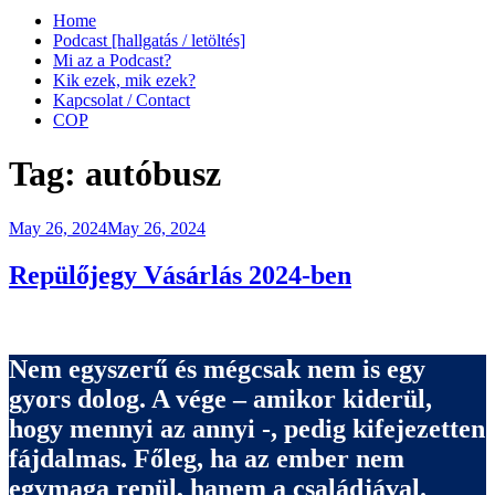
Home
Podcast [hallgatás / letöltés]
Mi az a Podcast?
Kik ezek, mik ezek?
Kapcsolat / Contact
COP
Tag:
autóbusz
Posted
May 26, 2024
May 26, 2024
on
Repülőjegy Vásárlás 2024-ben
Nem egyszerű és mégcsak nem is egy
gyors dolog. A vége – amikor kiderül,
hogy mennyi az annyi -, pedig kifejezetten
fájdalmas. Főleg, ha az ember nem
egymaga repül, hanem a családjával.