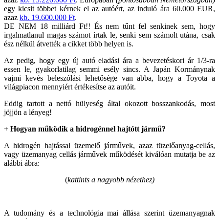
egy kicsit többet kérnek el az autóért, az induló ára 60.000 EUR,
azaz
kb. 19.600.000 Ft
.
DE NEM 18 milliárd Ft!! És nem tűnt fel senkinek sem, hogy
irgalmatlanul magas számot írtak le, senki sem számolt utána, csak
ész nélkül átvették a cikket több helyen is.
Az pedig, hogy egy új autó eladási ára a bevezetéskori ár 1/3-ra
essen le, gyakorlatilag semmi esély sincs. A Japán Kormánynak
vajmi kevés beleszólási lehetősége van abba, hogy a Toyota a
világpiacon mennyiért értékesítse az autóit.
Eddig tartott a nettó hülyeség által okozott bosszankodás, most
jöjjön a lényeg!
+ Hogyan működik a hidrogénnel hajtótt jármű?
A hidrogén hajtással üzemelő járművek, azaz tüzelőanyag-cellás,
vagy üzemanyag cellás járművek működését kiválóan mutatja be az
alábbi ábra:
(
kattints a nagyobb nézethez)
A tudomány és a technológia mai állása szerint üzemanyagnak