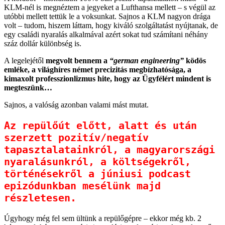
KLM-nél is megnéztem a jegyeket a Lufthansa mellett – s végül az
utóbbi mellett tettük le a voksunkat. Sajnos a KLM nagyon drága
volt – tudom, hiszem láttam, hogy kiváló szolgáltatást nyújtanak, de
egy családi nyaralás alkalmával azért sokat tud számítani néhány
száz dollár különbség is.
A legelejétől
megvolt bennem a
“german engineering”
ködös
emléke, a világhíres német precizitás megbízhatósága, a
kimaxolt professzionlizmus hite, hogy az Ügyfélért mindent is
megteszünk…
Sajnos, a valóság azonban valami mást mutat.
Az repülőút előtt, alatt és után 
szerzett pozitív/negatív 
tapasztalatainkról, a magyarországi 
nyaralásunkról, a költségekről, 
történésekről a júniusi podcast 
epizódunkban mesélünk majd 
részletesen.
Úgyhogy még fel sem ültünk a repülőgépre – ekkor még kb. 2