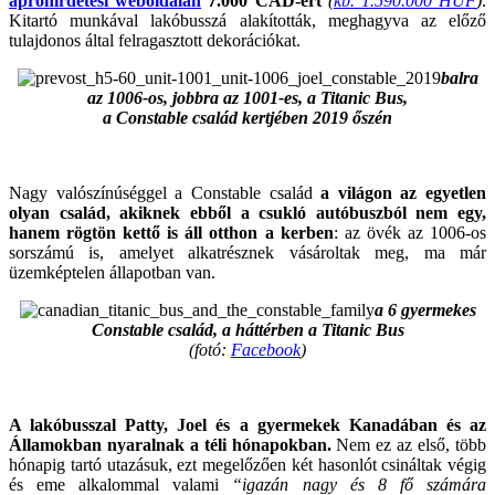
apróhirdetési weboldalán
7.000 CAD-ért
(
kb. 1.590.000 HUF
)
.
Kitartó munkával lakóbusszá alakították, meghagyva az előző
tulajdonos által felragasztott dekorációkat.
balra
az 1006-os, jobbra az 1001-es, a Titanic Bus,
a Constable család kertjében 2019 őszén
Nagy valószínúséggel a Constable család
a világon az egyetlen
olyan család, akiknek ebből a csukló autóbuszból nem egy,
hanem rögtön kettő is áll otthon a kerben
: az övék az 1006-os
sorszámú is, amelyet alkatrésznek vásároltak meg, ma már
üzemképtelen állapotban van.
a 6 gyermekes
Constable család, a háttérben a Titanic Bus
(fotó:
Facebook
)
A lakóbusszal Patty, Joel és a gyermekek Kanadában és az
Államokban nyaralnak a téli hónapokban.
Nem ez az első, több
hónapig tartó utazásuk, ezt megelőzően két hasonlót csináltak végig
és eme alkalommal valami
“igazán nagy és 8 fő számára