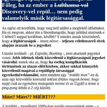
Főleg, ha az ember a
Lufthansa-val
Discovery-vel repül… nem pedig
valamelyik másik légitársasággal.
Az egész ott kezdődik, hogy meg kell találni a megfelelő időablakot.
Ha ez megvan, akkor jön a finomhangolás, hogy például utazzunk-e
1 héttel/5 nappal korábban, később? S mindez annak köszönhető,
hogy
a légitársaságok
– innen nézve –
teljesen véletlenszerű elvek
alapján árazzák be a jegyeiket
.
Utazási irodánál – pl.
Expedia, Booking
-, nem akartunk jegyeket
venni.
Jobb ötletnek tűnik közvetlenül a légitársaságnál jegyeket
vásárolni
: ennek oka az, hogy
ha esetleg komplikációk
történnének az utazás előtt/közben, akkor sokkal könnyebb
közvetlenül magával a repülőgép társasággal
egyezkedni/reklamálni
, mint mindent egy
“middle man”
-en át,
azaz egy közvetítőn keresztül intézni
(biztos vagyok benne, hogy
majd csak az egymásra mutogatás menne és az Ügyfél a lenne a
ping-pong labda a 2 cég között)
.
Miért? Miért?? MIÉRT???
A korábbi – mondhatni 100%-ban pozitív tapasztalatok miatt – a