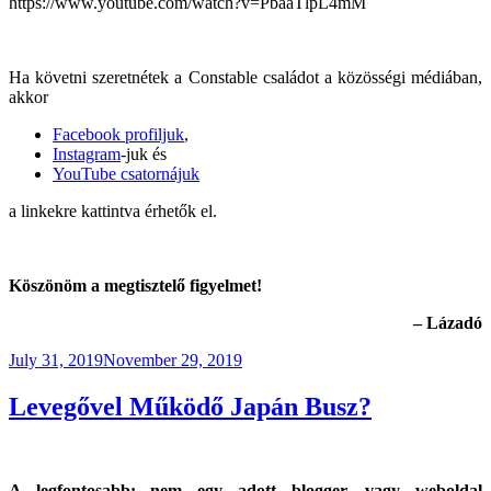
https://www.youtube.com/watch?v=PbaaTlpL4mM
Ha követni szeretnétek a Constable családot a közösségi médiában,
akkor
Facebook profiljuk
,
Instagram
-juk és
YouTube csatornájuk
a linkekre kattintva érhetők el.
Köszönöm a megtisztelő figyelmet!
– Lázadó
Posted
July 31, 2019
November 29, 2019
on
Levegővel Működő Japán Busz?
A legfontosabb: nem egy adott blogger, vagy weboldal