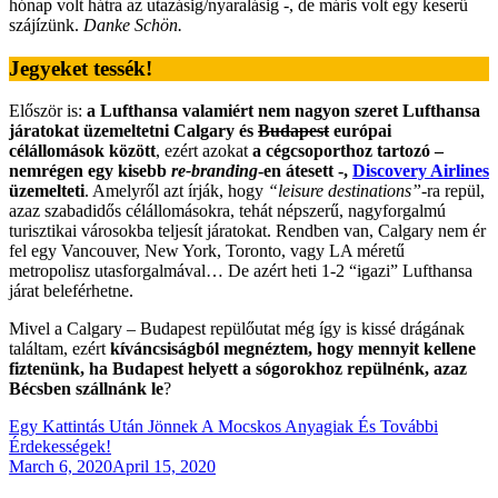
hónap volt hátra az utazásig/nyaralásig -, de máris volt egy keserű
szájízünk.
Danke Schön.
Jegyeket tessék!
Először is:
a Lufthansa valamiért nem nagyon szeret Lufthansa
járatokat üzemeltetni Calgary és
Budapest
európai
célállomások között
, ezért azokat
a cégcsoporthoz tartozó –
nemrégen egy kisebb
re-branding
-en átesett -,
Discovery Airlines
üzemelteti
. Amelyről azt írják, hogy
“leisure destinations”
-ra repül,
azaz szabadidős célállomásokra, tehát népszerű, nagyforgalmú
turisztikai városokba teljesít járatokat. Rendben van, Calgary nem ér
fel egy Vancouver, New York, Toronto, vagy LA méretű
metropolisz utasforgalmával… De azért heti 1-2 “igazi” Lufthansa
járat beleférhetne.
Mivel a Calgary – Budapest repülőutat még így is kissé drágának
találtam, ezért
kíváncsiságból megnéztem, hogy mennyit kellene
fiztenünk, ha Budapest helyett a sógorokhoz repülnénk, azaz
Bécsben szállnánk le
?
Egy Kattintás Után Jönnek A Mocskos Anyagiak És További
Érdekességek!
Posted
March 6, 2020
April 15, 2020
on