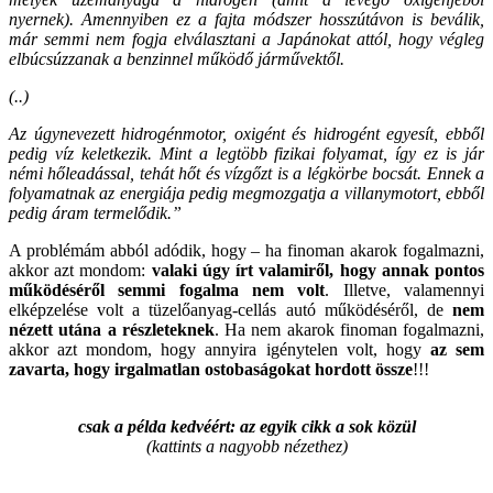
nyernek). Amennyiben ez a fajta módszer hosszútávon is beválik,
már semmi nem fogja elválasztani a Japánokat attól, hogy végleg
elbúcsúzzanak a benzinnel működő járművektől.
(..)
Az úgynevezett hidrogénmotor, oxigént és hidrogént egyesít, ebből
pedig víz keletkezik. Mint a legtöbb fizikai folyamat, így ez is jár
némi hőleadással, tehát hőt és vízgőzt is a légkörbe bocsát. Ennek a
folyamatnak az energiája pedig megmozgatja a villanymotort, ebből
pedig áram termelődik.”
A problémám abból adódik, hogy – ha finoman akarok fogalmazni,
akkor azt mondom:
valaki úgy írt valamiről, hogy annak pontos
működéséről semmi fogalma nem volt
. Illetve, valamennyi
elképzelése volt a tüzelőanyag-cellás autó működéséről, de
nem
nézett utána a részleteknek
. Ha nem akarok finoman fogalmazni,
akkor azt mondom, hogy annyira igénytelen volt, hogy
az sem
zavarta, hogy irgalmatlan ostobaságokat hordott össze
!!!
csak a példa kedvéért: az egyik cikk a sok közül
(kattints a nagyobb nézethez)