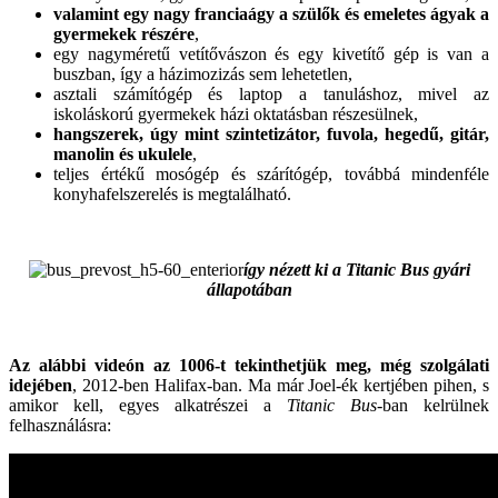
valamint egy nagy franciaágy a szülők és emeletes ágyak a
gyermekek részére
,
egy nagyméretű vetítővászon és egy kivetítő gép is van a
buszban, így a házimozizás sem lehetetlen,
asztali számítógép és laptop a tanuláshoz, mivel az
iskoláskorú gyermekek házi oktatásban részesülnek,
hangszerek, úgy mint szintetizátor, fuvola, hegedű, gitár,
manolin és ukulele
,
teljes értékű mosógép és szárítógép, továbbá mindenféle
konyhafelszerelés is megtalálható.
így nézett ki a Titanic Bus gyári
állapotában
Az alábbi videón az 1006-t tekinthetjük meg, még szolgálati
idejében
, 2012-ben Halifax-ban. Ma már Joel-ék kertjében pihen, s
amikor kell, egyes alkatrészei a
Titanic Bus
-ban kelrülnek
felhasználásra: