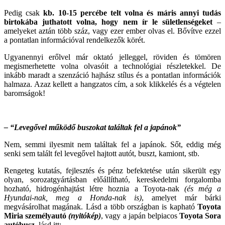
Pedig csak
kb. 10-15 percébe telt volna és máris annyi tudás
birtokába juthatott volna, hogy nem ír le sületlenségeket
–
amelyeket aztán több száz, vagy ezer ember olvas el. Bővítve ezzel
a pontatlan információval rendelkezők körét.
Ugyanennyi erőlvel már oktató jelleggel, röviden és tömören
megismerhetette volna olvasóit a technológiai részletekkel. De
inkább maradt a szenzáció hajhász stílus és a pontatlan információk
halmaza. Azaz kellett a hangzatos cím, a sok klikkelés és a végtelen
baromságok!
– “Levegővel működő buszokat találtak fel a japánok”
Nem, semmi ilyesmit nem találtak fel a japánok. Sőt, eddig még
senki sem talált fel levegővel hajtott autót, buszt, kamiont, stb.
Rengeteg kutatás, fejlesztés és pénz befektetése után sikerült egy
olyan, sorozatgyártásban előállítható, kereskedelmi forgalomba
hozható, hidrogénhajtást létre hoznia a Toyota-nak
(és még a
Hyundai-nak, meg a Honda-nak is)
, amelyet már bárki
megvásárolhat magának. Lásd a több országban is kapható
Toyota
Miria személyautó
(nyitókép)
, vagy a japán belpiacos
Toyota Sora
autóbusz
, lásd itt: