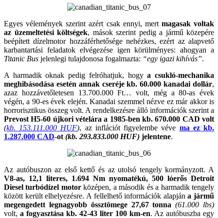
Egyes vélemények szerint azért csak ennyi, mert
magasak voltak
az üzemeltetési költségek
, mások szerint pedig a jármű közepére
beépített dízelmotor hozzáférhetősége nehézkes, ezért az alapvető
karbantartási feladatok elvégezése igen körülményes: ahogyan a
Titanic Bus
jelenlegi tulajdonosa fogalmazta:
“egy igazi kihívás”
.
A harmadik oknak pedig felróhatjuk, hogy
a csukló-mechanika
meghibásodása esetén annak cseréje kb. 60.000 kanadai dollár
,
azaz hozzávetőletesen 13.700.000 Ft… volt, még a 80-as évek
végén, a 90-es évek elején. Kanadai szemmel nézve ez már akkor is
horrorisztikus összeg volt. A rendelkezésre álló információk szerint a
Prevost H5-60 újkori vételára a 1985-ben kb. 670.000 CAD volt
(
kb. 153.111.000 HUF
)
, az inflációt figyelembe véve
ma ez kb.
1.287.000 CAD
-ot
(kb. 293.833.000 HUF)
jelentene
.
Az autóbuszon az első kettő és az utolsó tengely kormányzott. A
V8-as,
12,1 literes, 1.694 Nm nyomatékú, 500 lóerős Detroit
Diesel turbódízel motor
középen, a második és a harmadik tengely
között került elhelyezésre. A fellelhető információk alapján
a jármű
megengedett legnagyobb össztömege 27,67 tonna
(61.000 lbs)
volt,
a fogyasztása kb. 42-43 liter 100 km-en
. Az autóbuszba egy