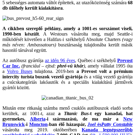
5 sebességes automata váltót építettek, az utazóközönség számára
68
db ülőhely került kialakításra
.
A cikkben szereplő példány, amely a 1001-es sorszámot viseli,
1990-ben készült
. A Westours vásárolta meg, majd Seattle-i
működését követően a Halifax-i székhelyű Absolute Charters
(vagy
más néven: Ambassatours)
busztársaság tulajdonába került másik
hasonló társával együtt.
Az autóbusz gyártója
az idén 96 éves
, Québec-i székhelyű
Prevost
Car Inc.
(franciául – ejtsd:
phré-vú khár
)
, amely vállalat 1995 óta
a
Volvo Buses
tulajdona. 2019-ben
a Prevost volt a prémium
intercity turista buszok vezető gyártója
és a világ vezető gyártója
a csúcskategóriás lakóautók és a speciális kialakítású járművek
gyártói között.
Miután eme ritkaság számba menő csuklós autóbuszok eladó sorba
kerültek, az 1001-t, azaz
a
Titanic Bus
-t egy
kanadai, hat
gyermekes,
Alberta
-i származású, de ma már a
New
Brunswick
-i
Moncton
-ban élő házaspár,
Joel
és
Patty Constable
vásárolta meg 2019. októberében
Kanada legnépszerűbb