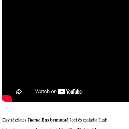
Egy részletes
Titanic Bus
bemutató
Joel és családja által: