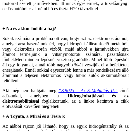
motorral szerelt járművekben. Itt nincs égéstermék, a tüzelőanyag-
cellás autóból csak némi hő és tiszta H2O távozik el.
+ Na és akkor hol itt a baj?
Sokak számára a probléma ott van, hogy azt az elektromos áramot,
amelyet arra használunk fel, hogy hidrogént állítsunk elő metánból,
vagy elektrolízis során vízből, majd abból a jármúvekben újra
áramot termeljünk a villanymotorok számára, pazarlásnak
tűnhet.Mert minden lépésnél veszteség adódik. Minél több lépésből
áll egy folyamat, annál több nagyobb %-át vesztjük el a befektetett
energiának. Ennél sokkal egyszerűbb lenne a már rendelkezésre álló
árammal a teljesen elektromos- vagy hibrid autók akkumulátorait
feltölteni.
Aki még nem hallgatta meg
“KB023 – Az E-Mobilitás II.”
című
adásunkat, amelyben a
Hidrogénhajtással és az
elektromobilitással
foglalkoztunk, az a linkre kattintva a cikk
elolvasását követően megteheti.
+ A Toyota, a Mirai és a Tesla-k
Az alábbi rajzon jól látható, hogy az egyik hidrogéntartály és az