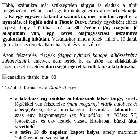
Több, számukra már szükségtelen tárgyat is eladtak a túrát
megelőzően, például Joel egyik munkagépét és a motorkerékpárját
is.
Ez egy egyszeri kaland a számukra, mert miután véget ér a
nyaralás, el fogják adni a
Titanic Bus
-t.
Amely egyébként ahhoz
képest, hogy 2020-ban már
a 30. évében jár, nagyon jó
állapotban van, egy kevés olajfogyasztást leszámítva
gyakorlatilag hibátlan
. Vásárláskor mind a fékek, mind a 10 darab
gumiabroncs remek állapotban volt és van azóta is.
Azon felszerelési tárgyak
(ággyá nyitható kanapé, hűtőszekrény,
zuhanykabin)
, amelyek nem fértek be az ajtón, az ablaktáblák
kiszerelését követően
daru segítségével kerültek be a lakóbuszba
.
További információk a
Titanic Bus
-ról:
a lakóbusz egy csuklós autóbusznak látszó tárgy
, amely
légfékkel van felszerelve
(mint megannyi másik autóbusz és
tehergépkocsi)
, de a jármúkategória besorolása:
lakóautó
–
azaz egy hagyományos
(ez Kanadában a “Class 5”)
jogosítvány és egy légfék vizsga birtokában
bárki által
vezethető
,
a tetőn 10 db napelem kapott helyet
, amely maximum
3.400 W-ot tud szolgáltatni,