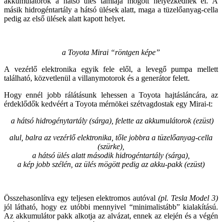
akkumulátorok a hátsó ülés támlája mögött helyezkednek el. A
másik hidrogéntartály a hátsó ülések alatt, maga a tüzelőanyag-cella
pedig az első ülések alatt kapott helyet.
a Toyota Mirai “röntgen képe”
A vezérlő elektronika egyik fele elől, a levegő pumpa mellett
található, közvetlenül a villanymotorok és a generátor felett.
Hogy ennél jobb rálátásunk lehessen a Toyota hajtásláncára, az
érdeklődők kedvéért a Toyota mérnökei szétvagdostak egy Mirai-t:
a hátsó hidrogénytartály (sárga), felette az akkumulátorok (ezüst)
alul, balra az vezérlő elektronika, tőle jobbra a tüzelőanyag-cella
(szürke),
a hátsó ülés alatt második hidrogéntartály (sárga),
a kép jobb szélén, az ülés mögött pedig az akku-pakk (ezüst)
Összehasonlítva egy teljesen elektromos autóval
(pl. Tesla Model 3)
jól látható, hogy ez utóbbi mennyivel “minimalistább” kialakítású.
Az akkumulátor pakk alkotja az alvázat, ennek az elején és a végén