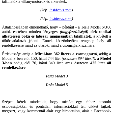
találhatók a villanymotorok és a kerekek.
(kép:
insideevs.com
)
(kép:
insideevs.com
)
Általánosságban elmondható, hogy – például – a Tesla Model S/3/X
autók esetében minden
lényeges
(nagyfeszültségű)
elektronikai
alkatrészei boka és lábszár magasságban találhatók
, a kivételt a
töltőcsatlakozó jelenti. Ennek köszönhetően rengeteg hely áll
rendelkezésre mind az utasok, mind a csomagjaik számára.
Érdekesség: amíg
a Mirai-ban 362 literes a csomagtartó
, addig a
Model S-ben elől 150, hátul 744 liter
(összesen 894 liter!!)
,
a Model
3-ban
pedig elől 76, hátul 349 liter, azaz
összesen 425 liter áll
rendelkezésre
.
Tesla Model 3
Tesla Model S
Szépen kérek mindenkit, hogy mielőtt egy ehhez hasonló
ostobaságokkal és pontatlan információkkal teli cikket lájkol,
megoszt, vagy kommentál akár egy hírportálon, akár a Facebook-