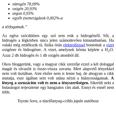
nitrogén 78,09%
oxigén 20,93%
argon 0,93%
egyéb (nemes)gázok 0,002%-a
a térfogatnak.”
Az egész szócikkben egy szó sem esik a hidrogénről. Sőt, a
hidrogén a légkörben sincs jelen számottevően kimutathatóan. Ha
valaki még emlékszik rá, fizika órán
elektrolízissel
bontottuk a
vizet
oxigénre és hidrogénre. A vizet, amelynek kémia képlete a H
O.
2
Azaz 2 db hidrogén és 1 db oxigén atomból áll.
Okos bloggerünk, vagy a magyar cikk szerzője ezzel a két dologgal
magát és olvasóit is össze-vissza zavarta. Mert alapvető tényekkel
nem volt tisztában. Ami elsőre nem is lenne baj, de ahogyan a cikk
mutatja, esze ágában sem volt utána nézni a hiányosságainak.
A
lényeg a szenzáción volt és nem a tényszerűségen.
Sikerült neki a
butasáogot terjesztenie egy hangzatos cím alatt. Ennyi és ennél nem
több.
Toyota Sora, a tüzelőanyag-cellás japán autóbusz