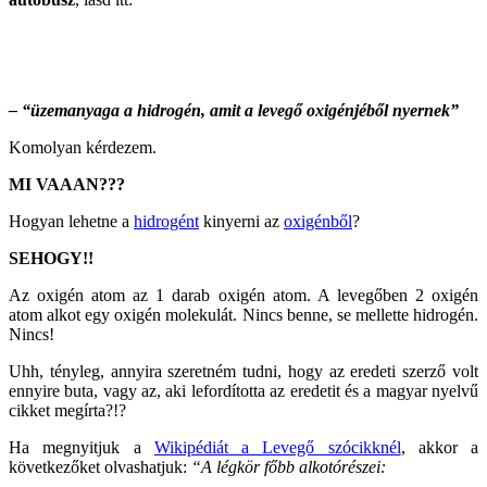
– “üzemanyaga a hidrogén, amit a levegő oxigénjéből nyernek”
Komolyan kérdezem.
MI VAAAN???
Hogyan lehetne a
hidrogént
kinyerni az
oxigénből
?
SEHOGY!!
Az oxigén atom az 1 darab oxigén atom. A levegőben
2 oxigén
atom alkot egy oxigén molekulát.
Nincs benne, se mellette hidrogén.
Nincs!
Uhh, tényleg, annyira szeretném tudni, hogy az eredeti szerző volt
ennyire buta, vagy az, aki lefordította az eredetit és a magyar nyelvű
cikket megírta?!?
Ha megnyitjuk a
Wikipédiát a Levegő szócikknél
, akkor a
következőket olvashatjuk:
“A légkör főbb alkotórészei: