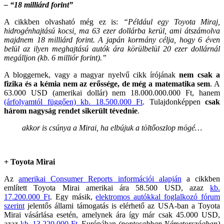
– “18 milliárd forint”
A cikkben olvasható még ez is:
“Például egy Toyota Miraj,
hidrogénhajtású kocsi, ma 63 ezer dollárba kerül, ami átszámolva
majdnem 18 milliárd forint.
A japán kormány célja, hogy 6 éven
belül az ilyen meghajtású autók ára körülbelül 20 ezer dollárnál
megálljon (kb. 6 milliór forint).”
A bloggernek, vagy a magyar nyelvű cikk írójának
nem csak a
fizika és a kémia nem az erőssége, de még a matematika sem
. A
63.000 USD (amerikai dollár) nem 18.000.000.000 Ft, hanem
(árfolyamtól függően) kb. 18.500.000 Ft
. Tulajdonképpen
csak
három nagyság rendet sikerült tévednie
.
akkor is csúnya a Mirai, ha elbújuk a töltőoszlop mögé…
+ Toyota Mirai
Az
amerikai Consumer Reports információi alapján
a cikkben
említett Toyota Mirai amerikai ára 58.500 USD, azaz
kb.
17.200.000 Ft
. Egy másik,
elektromos autókkal foglalkozó fórum
szerint
jelentős állami támogatás is elérhető az USA-ban a Toyota
Mirai vásárlása esetén, amelynek ára így már csak 45.000 USD,
azaz
kb. 13.220.000 Ft
. Európában
(pontosabban Németországban)