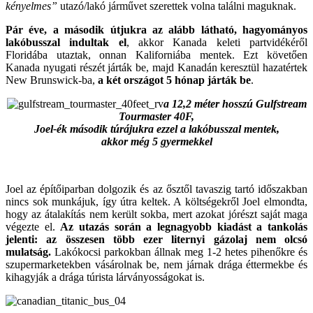
kényelmes”
utazó/lakó járművet szerettek volna találni maguknak.
Pár éve, a második útjukra az alább látható, hagyományos
lakóbusszal indultak el
, akkor Kanada keleti partvidékéről
Floridába utaztak, onnan Kaliforniába mentek. Ezt követően
Kanada nyugati részét járták be, majd Kanadán keresztül hazatértek
New Brunswick-ba,
a két országot 5 hónap járták be
.
a 12,2 méter hosszú Gulfstream
Tourmaster 40F,
Joel-ék második túrájukra ezzel a lakóbusszal mentek,
akkor még 5 gyermekkel
Joel az építőiparban dolgozik és az ősztől tavaszig tartó időszakban
nincs sok munkájuk, így útra keltek. A költségekről Joel elmondta,
hogy az átalakítás nem került sokba, mert azokat jórészt saját maga
végezte el.
Az utazás során a legnagyobb kiadást a tankolás
jelenti: az összesen több ezer liternyi gázolaj nem olcsó
mulatság.
Lakókocsi parkokban állnak meg 1-2 hetes pihenőkre és
szupermarketekben vásárolnak be, nem járnak drága éttermekbe és
kihagyják a drága túrista lárványosságokat is.