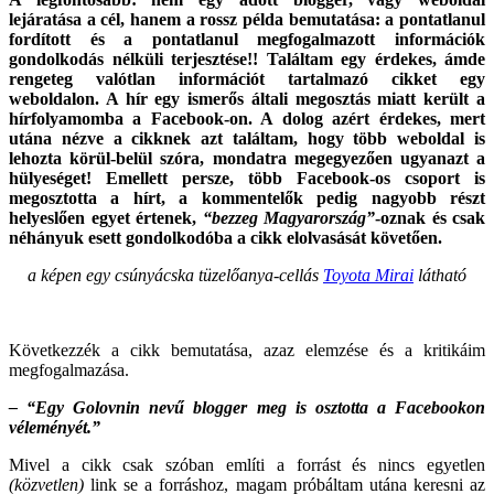
lejáratása a cél, hanem a rossz példa bemutatása: a pontatlanul
fordított és a pontatlanul megfogalmazott információk
gondolkodás nélküli terjesztése!! Találtam
egy érdekes, ámde
rengeteg valótlan információt tartalmazó cikket egy
weboldalon. A hír egy ismerős általi megosztás miatt került a
hírfolyamomba a Facebook-on. A dolog azért érdekes, mert
utána nézve a cikknek azt találtam, hogy több weboldal is
lehozta körül-belül szóra, mondatra megegyezően ugyanazt a
hülyeséget! Emellett persze, több Facebook-os csoport is
megosztotta a hírt, a kommentelők pedig nagyobb részt
helyeslően egyet értenek,
“bezzeg Magyarország”
-oznak és csak
néhányuk esett gondolkodóba a cikk elolvasását követően.
a képen egy csúnyácska tüzelőanya-cellás
Toyota Mirai
látható
Következzék a cikk bemutatása, azaz elemzése és a kritikáim
megfogalmazása.
– “Egy Golovnin nevű blogger meg is osztotta a Facebookon
véleményét.”
Mivel a cikk csak szóban említi a forrást és nincs egyetlen
(közvetlen)
link se a forráshoz, magam próbáltam utána keresni az