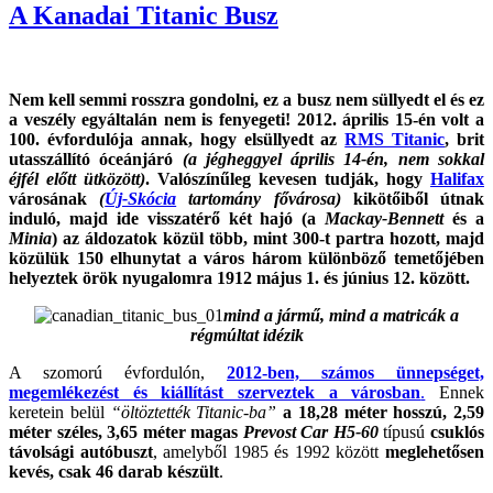
A Kanadai Titanic Busz
Nem kell semmi rosszra gondolni, ez a busz nem süllyedt el és ez
a veszély egyáltalán nem is fenyegeti! 2012. április 15-én volt a
100. évfordulója annak, hogy elsüllyedt az
RMS Titanic
, brit
utasszállító óceánjáró
(a jégheggyel április 14-én, nem sokkal
éjfél előtt ütközött)
. Valószínűleg kevesen tudják, hogy
Halifax
városának
(
Új-Skócia
tartomány fővárosa)
kikötőiből útnak
induló, majd ide visszatérő két hajó (a
Mackay-Bennett
és a
Minia
) az áldozatok közül több, mint 300-t partra hozott, majd
közülük 150 elhunytat a város három különböző temetőjében
helyeztek örök nyugalomra 1912 május 1. és június 12. között.
mind a jármű, mind a matricák a
régmúltat idézik
A szomorú évfordulón,
2012-ben, számos ünnepséget,
megemlékezést és kiállítást szerveztek a városban
.
Ennek
keretein belül
“öltöztették Titanic-ba”
a 18,28 méter hosszú, 2,59
méter széles, 3,65 méter magas
Prevost Car H5-60
típusú
csuklós
távolsági autóbuszt
, amelyből 1985 és 1992 között
meglehetősen
kevés, csak 46 darab készült
.