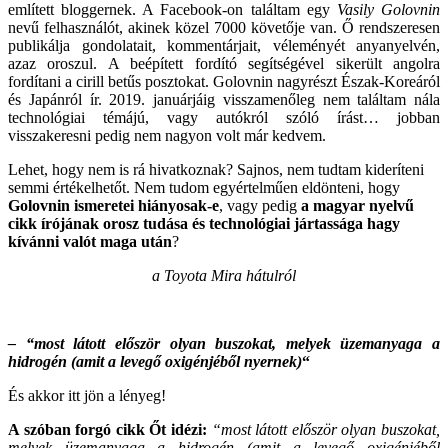
említett bloggernek. A Facebook-on találtam egy
Vasily Golovnin
nevű felhasználót, akinek közel 7000 követője van. Ő rendszeresen
publikálja gondolatait, kommentárjait, véleményét anyanyelvén,
azaz oroszul. A beépített fordító segítségével sikerült angolra
fordítani a cirill betűs posztokat. Golovnin nagyrészt Észak-Koreáról
és Japánról ír. 2019. januárjáig visszamenőleg nem találtam nála
technológiai témájú, vagy autókról szóló írást… jobban
visszakeresni pedig nem nagyon volt már kedvem.
Lehet, hogy nem is rá hivatkoznak? Sajnos, nem tudtam kideríteni
semmi értékelhetőt. Nem tudom egyértelműen eldönteni, hogy
Golovnin ismeretei hiányosak-e
, vagy pedig
a magyar nyelvű
cikk írójának orosz tudása és technológiai jártassága hagy
kívánni valót maga után
?
a Toyota Mira hátulról
– “most látott először olyan buszokat, melyek üzemanyaga a
hidrogén (amit a levegő oxigénjéből nyernek)
“
És akkor itt jön a lényeg!
A szóban forgó cikk Őt idézi:
“most látott először olyan buszokat,
melyek üzemanyaga a hidrogén (amit a levegő oxigénjéből