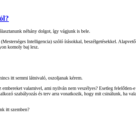
ól?
lasztanunk néhány dolgot, így vágjunk is bele.
 (Mesterséges Intelligencia) szóló írásokkal, beszélgetésekkel. Alapvető
yon komoly baj lesz.
incs itt semmi látnivaló, oszoljanak kérem.
 az embereket valamivel, ami nyilván nem veszélyes? Esetleg felelőtlen-e
lalkozó szabályozás és terv arra vonatkozik, hogy mit csinálunk, ha 
unk itt szemben?