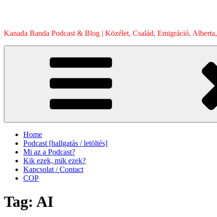
Skip
to
content
Kanada Banda Podcast & Blog | Közélet, Család, Emigráció, Alberta,
Home
Podcast [hallgatás / letöltés]
Mi az a Podcast?
Kik ezek, mik ezek?
Kapcsolat / Contact
COP
Tag:
AI