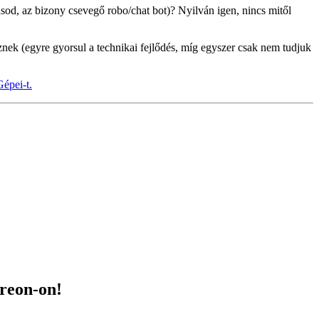
asod, az bizony csevegő robo/chat bot)? Nyilván igen, nincs mitől
eznek (egyre gyorsul a technikai fejlődés, míg egyszer csak nem tudjuk
Gépei-t.
treon-on!