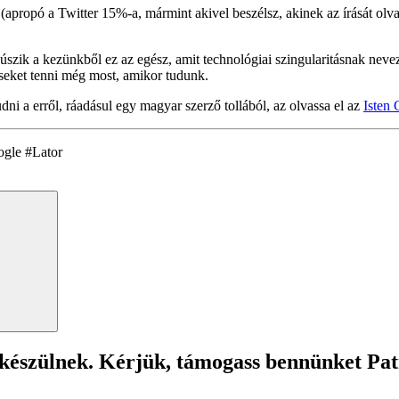
t (apropó a Twitter 15%-a, mármint akivel beszélsz, akinek az írását olv
csúszik a kezünkből ez az egész, amit technológiai szingularitásnak nev
seket tenni még most, amikor tudunk.
dni a erről, ráadásul egy magyar szerző tollából, az olvassa el az
Isten 
ogle #Lator
Search
 készülnek. Kérjük, támogass bennünket Pa