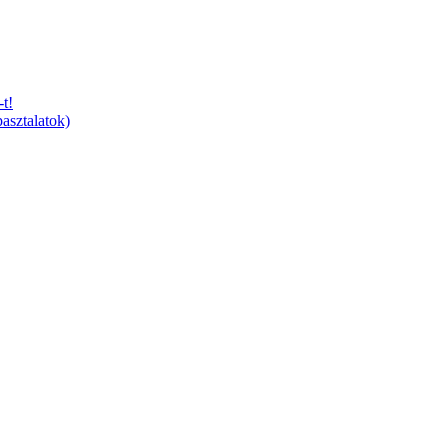
t!
asztalatok)