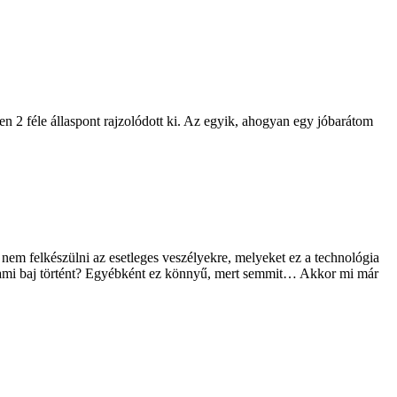
en 2 féle állaspont rajzolódott ki. Az egyik, ahogyan egy jóbarátom
 nem felkészülni az esetleges veszélyekre, melyeket ez a technológia
valami baj történt? Egyébként ez könnyű, mert semmit… Akkor mi már