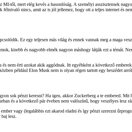
 az MI-től, mert elég kevés a hasonlóság. A személyi asszisztensek nag
ok félnivaló nincs, amit az is jól jellemez, hogy ott a teljes internet és
csolódik. Ez egy teljesen más világ és ennek vannak meg a maga veszél
mok, kisebb és nagyobb elmék nagyon máshogy látják ezt a témát. Nem, 
 és nem érti azokat akik aggódnak. Itt egyébként a következő emberek 
özben például Elon Musk nem is olyan régen tartott egy beszédet arról
agyon sok pénzt keresni? Ha igen, akkor Zuckerberg a te embered. Mit 
parban és a következő pár éveben nem valószínű, hogy veszélyes lesz rá
 ember vagy (legalábbis ezt akarod eladni és így pénzt szerezni űrprog
baj lesz.