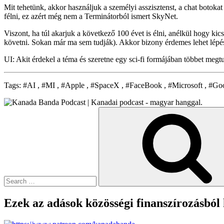
Mit tehetünk, akkor használjuk a személyi asszisztenst, a chat botoka
félni, ez azért még nem a Terminátorból ismert SkyNet.
Viszont, ha túl akarjuk a következő 100 évet is élni, anélkül hogy ki
követni. Sokan már ma sem tudják). Akkor bizony érdemes lehet lépé
UI: Akit érdekel a téma és szeretne egy sci-fi formájában többet megtu
Tags: #AI , #MI , #Apple , #SpaceX , #FaceBook , #Microsoft , #Go
Search
for:
Ezek az adások közösségi finanszírozásból