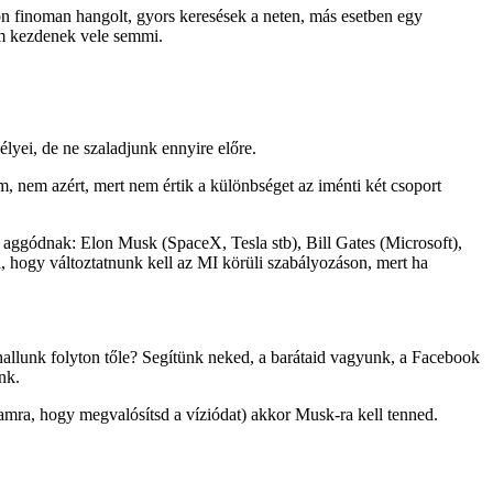
yon finoman hangolt, gyors keresések a neten, más esetben egy
 nem kezdenek vele semmi.
yei, de ne szaladjunk ennyire előre.
nem azért, mert nem értik a különbséget az iménti két csoport
aggódnak: Elon Musk (SpaceX, Tesla stb), Bill Gates (Microsoft),
, hogy változtatnunk kell az MI körüli szabályozáson, mert ha
hallunk folyton tőle? Segítünk neked, a barátaid vagyunk, a Facebook
nk.
ramra, hogy megvalósítsd a víziódat) akkor Musk-ra kell tenned.