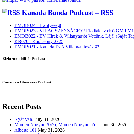
Kanada Banda Podcast – RSS
EMOB024 - H2ülyeség!
EMOB023 - VILÁGSZENZÁCIÓ!! Eladták az első GM EV1-
EMOB022 - EV Hírek & Villanyautót Vettünk, Lájf! (Saját Tap
KB079 - Karácsony 2k25
EMOB021 - Kanada És A Villanyautózás #2
Elektromobilitás Podcast
Canadian Observers Podcast
Recent Posts
Nyár van!
July 31, 2026
Minden Nagyon Szép, Minden Nagyon Jó…
June 30, 2026
Alberta 101
May 31, 2026