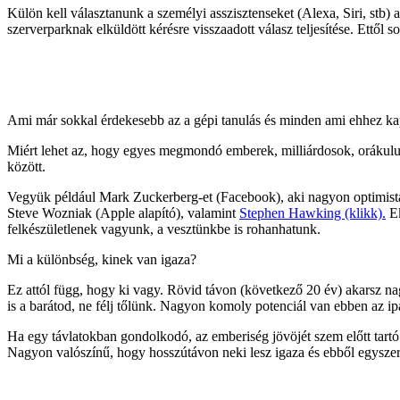
Külön kell választanunk a személyi asszisztenseket (Alexa, Siri, stb)
szerverparknak elküldött kérésre visszaadott válasz teljesítése. Ettől s
Ami már sokkal érdekesebb az a gépi tanulás és minden ami ehhez kap
Miért lehet az, hogy egyes megmondó emberek, milliárdosok, orákulu
között.
Vegyük például Mark Zuckerberg-et (Facebook), aki nagyon optimista
Steve Wozniak (Apple alapító), valamint
Stephen Hawking (klikk).
Ek
felkészületlenek vagyunk, a vesztünkbe is rohanhatunk.
Mi a különbség, kinek van igaza?
Ez attól függ, hogy ki vagy. Rövid távon (következő 20 év) akarsz n
is a barátod, ne félj tőlünk. Nagyon komoly potenciál van ebben az i
Ha egy távlatokban gondolkodó, az emberiség jövöjét szem előtt tartó
Nagyon valószínű, hogy hosszútávon neki lesz igaza és ebből egyszer 