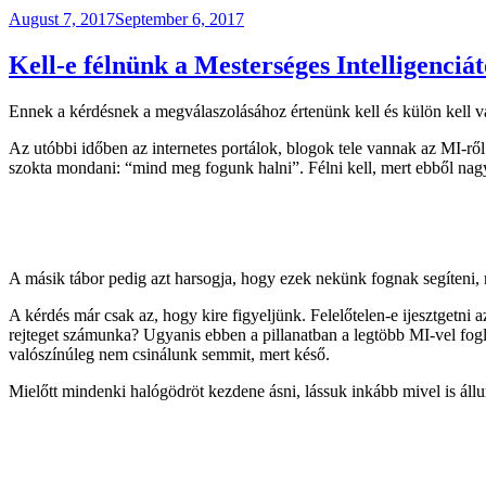
Posted
August 7, 2017
September 6, 2017
on
Kell-e félnünk a Mesterséges Intelligenciát
Ennek a kérdésnek a megválaszolásához értenünk kell és külön kell vá
Az utóbbi időben az internetes portálok, blogok tele vannak az MI-ről
szokta mondani: “mind meg fogunk halni”. Félni kell, mert ebből nag
A másik tábor pedig azt harsogja, hogy ezek nekünk fognak segíteni, n
A kérdés már csak az, hogy kire figyeljünk. Felelőtelen-e ijesztgetni
rejteget számunka? Ugyanis ebben a pillanatban a legtöbb MI-vel fog
valószínúleg nem csinálunk semmit, mert késő.
Mielőtt mindenki halógödröt kezdene ásni, lássuk inkább mivel is áll