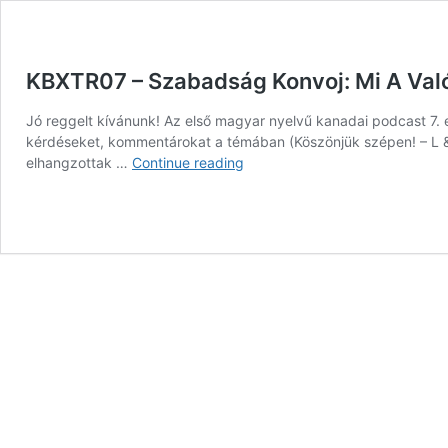
KBXTR07 – Szabadság Konvoj: Mi A Val
Jó reggelt kívánunk! Az első magyar nyelvű kanadai podcast 7. e
kérdéseket, kommentárokat a témában (Köszönjük szépen! – L & 
KBXTR07
elhangzottak …
Continue reading
–
Szabadság
Konvoj:
Mi
A
Valóság?