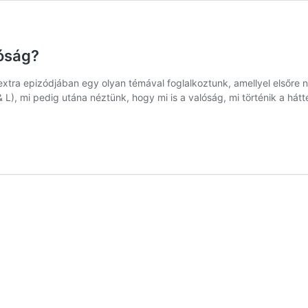
óság?
xtra epizódjában egy olyan témával foglalkoztunk, amellyel elsőre n
L), mi pedig utána néztünk, hogy mi is a valóság, mi történik a há