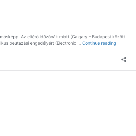
 másképp. Az eltérő időzónák miatt (Calgary – Budapest között
FONTOS!
ronikus beutazási engedélyért (Electronic …
Continue reading
Így
Utazz
Kanadába
(eTA)