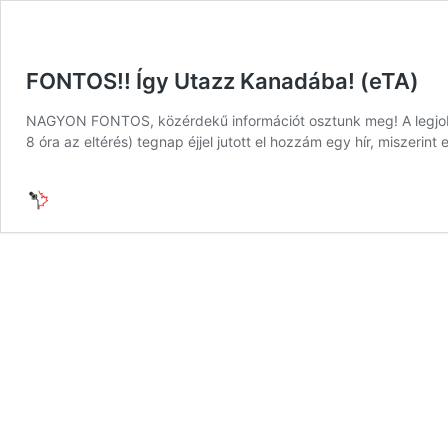
FONTOS!! Így Utazz Kanadába! (eTA)
NAGYON FONTOS, közérdekű információt osztunk meg! A legjobb s
8 óra az eltérés) tegnap éjjel jutott el hozzám egy hír, miszerin