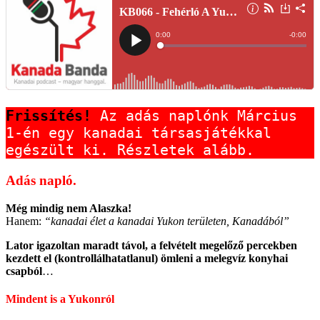
Frissítés!
 Az adás naplónk Március 
1-én egy kanadai társasjátékkal 
egészült ki. Részletek alább.
Adás napló.
Még mindig nem Alaszka!
Hanem:
“kanadai élet a kanadai Yukon területen, Kanadából”
Lator igazoltan maradt távol, a felvételt megelőző percekben
kezdett el (kontrollálhatatlanul) ömleni a melegvíz
konyhai
csapból
…
Mindent is a Yukonról