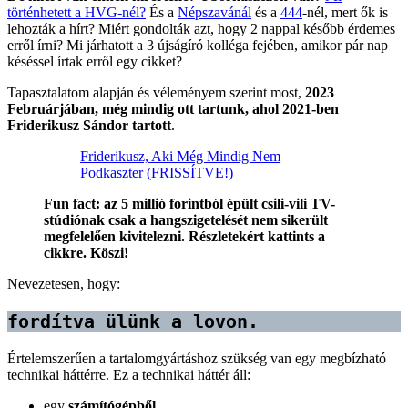
történhetett a HVG-nél?
És a
Népszavánál
és a
444
-nél, mert ők is
lehozták a hírt? Miért gondolták azt, hogy 2 nappal később érdemes
erről írni? Mi járhatott a 3 újságíró kolléga fejében, amikor pár nap
késéssel írtak erről egy cikket?
Tapasztalatom alapján és véleményem szerint most,
2023
Februárjában, még mindig ott tartunk, ahol 2021-ben
Friderikusz Sándor tartott
.
Friderikusz, Aki Még Mindig Nem
Podkaszter (FRISSÍTVE!)
Fun fact: az 5 millió forintból épült csili-vili TV-
stúdiónak csak a hangszigetelését nem sikerült
megfelelően kivitelezni. Részletekért kattints a
cikkre. Köszi!
Nevezetesen, hogy:
fordítva ülünk a lovon.
Értelemszerűen a tartalomgyártáshoz szükség van egy megbízható
technikai háttérre. Ez a technikai háttér áll:
egy
számítógépből
,