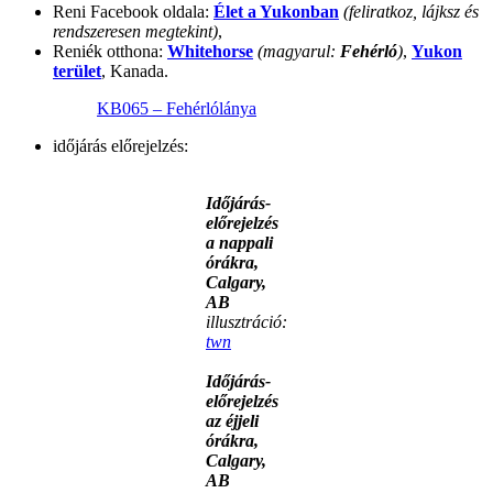
Reni Facebook oldala:
Élet a Yukonban
(feliratkoz, lájksz és
rendszeresen megtekint)
,
Reniék otthona:
Whitehorse
(magyarul:
Fehérló
)
,
Yukon
terület
, Kanada.
KB065 – Fehérlólánya
időjárás előrejelzés:
Időjárás-
előrejelzés
a nappali
órákra,
Calgary,
AB
illusztráció
:
twn
Időjárás-
előrejelzés
az éjjeli
órákra,
Calgary,
AB