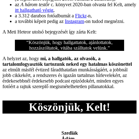
az
A három testőr
c. könyvet 2020-ban olvasta fel Kelt, amely
itt hallgatható végig
,
a 3.312 darabos fotóalbumát a
Flickr
-n,
a további képeit pedig az
Instagram
-on tudod megnézni.
A Meti Heteor utolsó bejegyzését így zárta Kelt:
“Köszönjük, hogy hallgattatok, ajánlottatok,
hozzászóltatok, vitába szálltatok velünk.”
A helyzet az, hogy
mi, a hallgatók, az olvasók, a
tartalomfogyasztók tartozunk neked egy hatalmas köszönettel
az elmúlt másfél évtized fáradthatatlan munkásságáért, a jobbnál
jobb cikkekért, a rendszeres és igazán tartalmas hírlevelekért, az
érdekesebbnél érdekesebb podcast epizódokért, minden egyes
fotóért a rajtuk szereplő megismételhetetlen pillanatokkal.
Köszönjük, Kelt!
Szedlák
Ádám