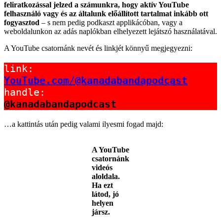
feliratkozással jelzed a számunkra, hogy aktív YouTube
felhasználó vagy és az általunk előállított tartalmat inkább ott
fogyasztod
– s nem pedig podkaszt applikácóban, vagy a
weboldalunkon az adás naplókban elhelyezett lejátszó használatával.
A YouTube csatornánk nevét és linkjét könnyű megjegyezni:
YouTube.com/@kanadabandapodcast
@kanadabandapodcast
…a kattintás után pedig valami ilyesmi fogad majd:
A YouTube
csatornánk
videós
aloldala.
Ha ezt
látod, jó
helyen
jársz.