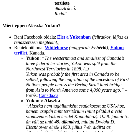
területe
illusztráció:
Reddit
Miért éppen
Alaszka
Yukon?
Reni Facebook oldala:
Élet a Yukonban
(feliratkoz, lájksz és
rendszeresen megtekint)
,
Reniék otthona:
Whitehorse
(magyarul:
Fehérló
)
,
Yukon
terület
, Kanada.
Yukon
:
“The westernmost and smallest of Canada’s
three federal territories, Yukon was split from the
Northwest Territories in 1898. (..)
Yukon was probably the first area in Canada to be
settled, following the migration of the ancestors of First
Nations people across the Bering Strait land bridge
from Asia to North America some 4,000 years ago.”
–
forrás:
Canada.ca
Yukon ≠ Alaszka
“Alaszka nem tagállamként csatlakozott az USA-hoz,
hanem csupán mint territórium (mint például a vele
szomszédos Yukon terület Kanadához). 1959. január 3-
án vált az unió
49. államává
, miután Dwight D.
Eisenhower elnök 1958. július 7-én aláírta az