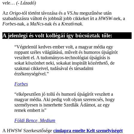
vele…
(- Lázadó)
Az
Origo
-tól történt távozása és a
VS.hu
megszűnése után
szabadúszásra váltott és jobbnál jobb cikkeket írt a
HWSW
-nek, a
Forbes
-nak, a
MaNcs
-nak és a
Kreatívnak
.
A jelenlegi és volt kollégái így búcsúztak tőle:
“Végtelenül kedves ember volt, a magyar média egy
roppant széles világlátású, művelt és humoros újságírót
veszített el. A tudományos-technológiai újságírás is
sokat köszönhet neki, sokakat inspirált közérthető, de
szakmai cikkeivel, tudásával és társadalmi
érzékenységével.”
Forbes
“elképesztően jó tollú és humorú újságírót veszített a
magyar média. Aki pedig volt olyan szerencsés, hogy
személyesen is ismerhette Szedlák Ádámot, az egy
remek embert is”
Földi Bence, Medium
A HWSW Szerkesztősége
címlapra emelte Kelt személyiségét