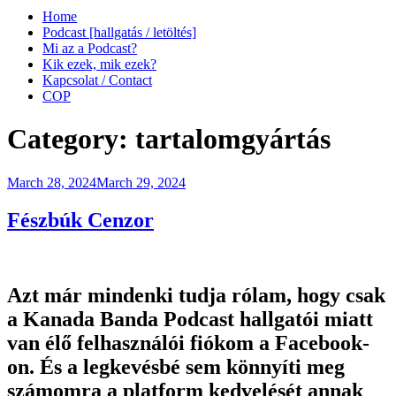
Home
Podcast [hallgatás / letöltés]
Mi az a Podcast?
Kik ezek, mik ezek?
Kapcsolat / Contact
COP
Category:
tartalomgyártás
Posted
March 28, 2024
March 29, 2024
on
Fészbúk Cenzor
Azt már mindenki tudja rólam, hogy csak
a Kanada Banda Podcast hallgatói miatt
van élő felhasználói fiókom a Facebook-
on. És a legkevésbé sem könnyíti meg
számomra a platform kedvelését annak