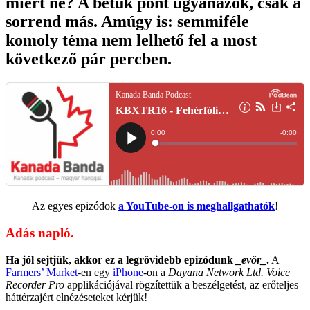
miért ne? A betűk pont ugyanazok, csak a
sorrend más. Amúgy is: semmiféle
komoly téma nem lelhető fel a most
következő pár percben.
Az egyes epizódok
a YouTube-on is meghallgathatók
!
Adás napló.
Ha jól sejtjük, akkor ez a legrövidebb epizódunk
_evör_
.
A
Farmers’ Market
-en egy
iPhone
-on a
Dayana Network Ltd. Voice
Recorder Pro
applikációjával rögzítettük a beszélgetést, az erőteljes
háttérzajért elnézéseteket kérjük!