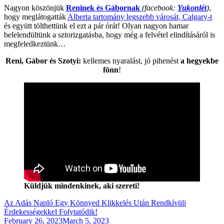
Nagyon köszönjük
Reninek és Gábornak
(facebook:
Yukonlét
)
,
hogy meglátogatták
Alberta tartomány legszebb városát, Calgary-t
és együtt tölthettünk el ezt a pár órát! Olyan nagyon hamar
belelendültünk a sztorizgatásba, hogy még a felvétel elindításáról is
megfeledkeztünk…
Reni, Gábor és Szotyi:
kellemes nyaralást, jó pihenést
a hegyekbe
fönn
!
Küldjük mindenkinek, aki szereti!
Az Adás Napló Egy Könnyed Klikkelés Után Rendkívüli
Érdekességekkel Folytatódik!
Posted
February 26, 2023
March 5, 2023