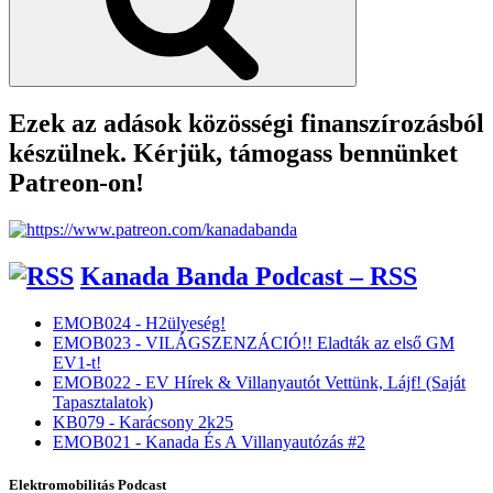
Ezek az adások közösségi finanszírozásból
készülnek. Kérjük, támogass bennünket
Patreon-on!
Kanada Banda Podcast – RSS
EMOB024 - H2ülyeség!
EMOB023 - VILÁGSZENZÁCIÓ!! Eladták az első GM
EV1-t!
EMOB022 - EV Hírek & Villanyautót Vettünk, Lájf! (Saját
Tapasztalatok)
KB079 - Karácsony 2k25
EMOB021 - Kanada És A Villanyautózás #2
Elektromobilitás Podcast