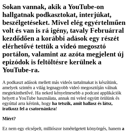
Sokan vannak, akik a YouTube-on
hallgatnak podkasztokat, interjúkat,
beszélgetéseket. Mivel elég egyértelműen
volt és van is rá igény, tavaly Februárral
kezdődően a korábbi adások egy részét
elérhetővé tettük a videó megosztó
portálon, valamint az azóta megjelent új
epizódok is feltöltésre kerülnek a
YouTube-ra.
A podkaszt adások mellett más videós tartalmakat is készítünk,
amelyek szintén a világ legnagyobb videó megosztóján válnak
megtekinthetővé. Ha neked kényelmesebb a podcast applikációk
helyett a YouTube használata, annak mi veled együtt örülünk és
egyúttal arra kérünk, hogy
ha tetszik, amit hallasz és látsz,
iratkozz fel a csatornánkra
!
Miért?
Ez nem egy elcsépelt, milliószor ismételgetett könyörgés, hanem
a