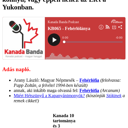
Yukonban
.
Adás napló.
Arany László: Magyar Népmesék –
Fehérlófia
(felolvassa:
Papp Zoltán, a felvétel 1994-ben készült)
annak, aki inkább maga olvasná fel:
Fehérlófia
(Arcanum)
Miért Hétszünyű a Kapanyánimonyók?
(köszönjük
Stökinek
a
remek cikket!)
Kanada 10
tartománya
és 3