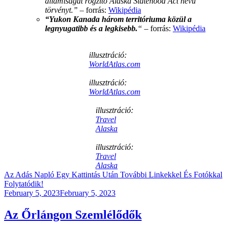
államiságát rögzítő Alaska Statehood Act nevű
törvényt.”
– forrás:
Wikipédia
“Yukon Kanada három territóriuma közül a
legnyugatibb és a legkisebb.
“
– forrás:
Wikipédia
illusztráció:
WorldAtlas.com
illusztráció:
WorldAtlas.com
illusztráció:
Travel
Alaska
illusztráció:
Travel
Alaska
Az Adás Napló Egy Kattintás Után További Linkekkel És Fotókkal
Folytatódik!
Posted
February 5, 2023
February 5, 2023
on
Az Őrlángon Szemlélődők