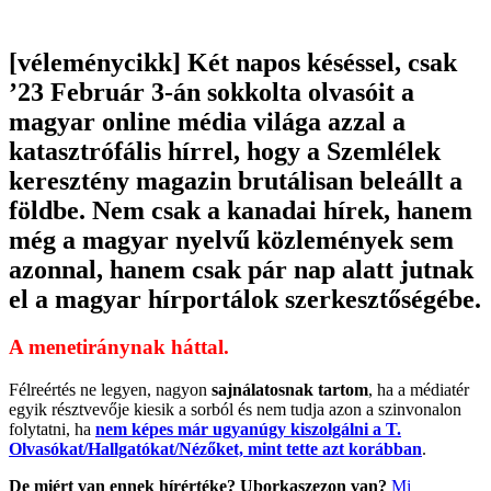
[véleménycikk]
Két napos késéssel, csak
’23 Február 3-án sokkolta olvasóit a
magyar online média világa azzal a
katasztrófális hírrel, hogy a Szemlélek
keresztény magazin brutálisan beleállt a
földbe. Nem csak a kanadai hírek, hanem
még a magyar nyelvű közlemények sem
azonnal, hanem csak pár nap alatt jutnak
el a magyar hírportálok szerkesztőségébe.
A menetiránynak háttal.
Félreértés ne legyen, nagyon
sajnálatosnak tartom
, ha a médiatér
egyik résztvevője kiesik a sorból és nem tudja azon a szinvonalon
folytatni, ha
nem képes már ugyanúgy kiszolgálni a T.
Olvasókat/Hallgatókat/Nézőket, mint tette azt korábban
.
De miért van ennek hírértéke? Uborkaszezon van?
Mi