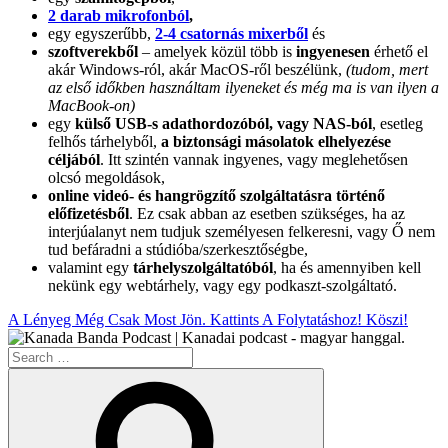
2 darab mikrofonból
,
egy egyszerűbb,
2-4 csatornás mixerből
és
szoftverekből
– amelyek közül több is
ingyenesen
érhető el
akár Windows-ról, akár MacOS-ről beszélünk,
(tudom, mert
az első időkben használtam ilyeneket és még ma is van ilyen a
MacBook-on)
egy
külső USB-s adathordozóból, vagy NAS-ból
, esetleg
felhős tárhelyből,
a biztonsági másolatok elhelyezése
céljából
. Itt szintén vannak ingyenes, vagy meglehetősen
olcsó megoldások,
online videó- és hangrögzítő szolgáltatásra történő
előfizetésből
. Ez csak abban az esetben szükséges, ha az
interjúalanyt nem tudjuk személyesen felkeresni, vagy Ő nem
tud befáradni a stúdióba/szerkesztőségbe,
valamint egy
tárhelyszolgáltatóból
, ha és amennyiben kell
nekünk egy webtárhely, vagy egy podkaszt-szolgáltató.
A Lényeg Még Csak Most Jön. Kattints A Folytatáshoz! Köszi!
Search
for:
Search