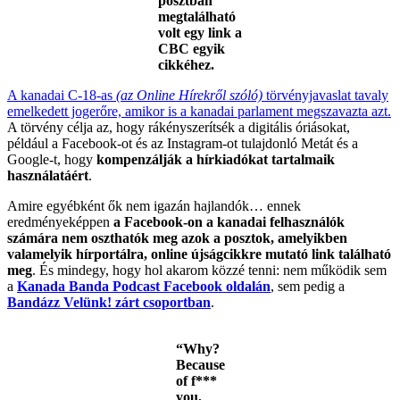
posztban
megtalálható
volt egy link a
CBC egyik
cikkéhez.
A kanadai C-18-as
(az Online Hírekről szóló)
törvényjavaslat tavaly
emelkedett jogerőre, amikor is a kanadai parlament megszavazta azt.
A törvény célja az, hogy rákényszerítsék a digitális óriásokat,
például a Facebook-ot és az Instagram-ot tulajdonló Metát és a
Google-t, hogy
kompenzálják a hírkiadókat tartalmaik
használatáért
.
Amire egyébként ők nem igazán hajlandók… ennek
eredményeképpen
a Facebook-on a kanadai felhasználók
számára nem oszthatók meg azok a posztok, amelyikben
valamelyik hírportálra, online újságcikkre mutató link található
meg
. És mindegy, hogy hol akarom közzé tenni: nem működik sem
a
Kanada Banda Podcast Facebook oldalán
, sem pedig a
Bandázz Velünk! zárt csoportban
.
“Why?
Because
of f***
you,