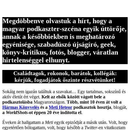
Megdöbbenve olvastuk a hírt, hogy a
magyar podkaszter-szcéna egyik úttörője,
annak a későbbiekben is meghatározó
egyénisége, szabadúszó újságíró, geek,
könyv-kritikus, fotós, blogger, váratlan
hirtelenséggel elhunyt.
Családtagok, rokonok, barátok, kollégák:
kérjük, fogadjátok őszinte részvétünket!
Sokáig nem igazán találtuk a szavakat… Egy tartalmas, sokszínű és
aktív életút ért véget.
Kelt az elsők között vágott bele a
podkasztolásba
Magyarországon.
Több, mint 10 éven át volt a
Hármas Könyvelés
és a
Meti Heteor
podkasztok hosztja
, blogját,
a
WorldShots
-ot éppen 20 éve indította el
.
Éveken át hallgattam a
Meti
egyik epizódját a másik után. Volt, hogy
egyetértően bólogattam, volt, hogy később a
Twitter
-en vitatkoztam