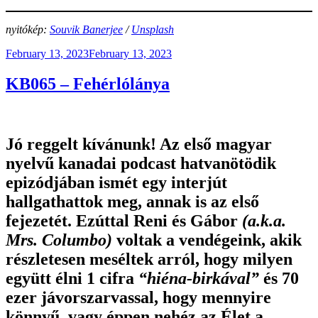
nyitókép:
Souvik Banerjee
/
Unsplash
Posted
February 13, 2023
February 13, 2023
on
KB065 – Fehérlólánya
Jó reggelt kívánunk! Az első magyar
nyelvű kanadai podcast hatvanötödik
epizódjában ismét egy interjút
hallgathattok meg, annak is az első
fejezetét. Ezúttal Reni és Gábor
(a.k.a.
Mrs. Columbo)
voltak a vendégeink, akik
részletesen meséltek arról, hogy milyen
együtt élni 1 cifra
“hiéna-birkával”
és 70
ezer jávorszarvassal, hogy mennyire
könnyű, vagy éppen nehéz az
Élet a