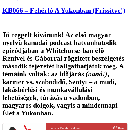
on
KB066 – Fehérló A Yukonban (Frissítve!)
Jó reggelt kívánunk! Az első magyar
nyelvű kanadai podcast hatvanhatodik
epizódjában a Whitehorse-ban élő
Renivel és Gáborral rögzített beszélgetés
második fejezetét hallgathatjátok meg. A
témáink voltak: az időjárás
(naná!)
,
karrier vs. szabadidő, Szotyi – a mudi,
lakásbérlési és munkavállalási
lehetőségek, túrázás a vadonban,
magyaros dolgok, vagyis a mindennapi
Élet a Yukonban
.