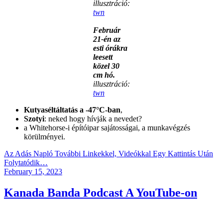
illusztráció
:
twn
Február
21-én az
esti órákra
leesett
közel 30
cm hó.
illusztráció:
twn
Kutyaséltáltatás a -47°C-ban
,
Szotyi
: neked hogy hívják a nevedet?
a Whitehorse-i építóipar sajátosságai, a munkavégzés
körülményei.
Az Adás Napló További Linkekkel, Videókkal Egy Kattintás Után
Folytatódik…
Posted
February 15, 2023
on
Kanada Banda Podcast A YouTube-on