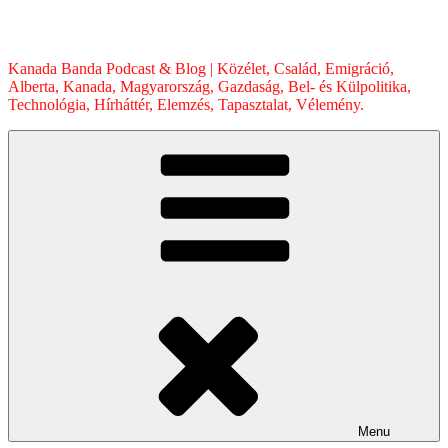
Skip
to
content
Kanada Banda Podcast & Blog | Közélet, Család, Emigráció,
Alberta, Kanada, Magyarország, Gazdaság, Bel- és Külpolitika,
Technológia, Hírháttér, Elemzés, Tapasztalat, Vélemény.
Menu