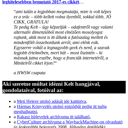
leghitelesebben bemutató 2017-es cikkét
…
“
ami talán a legjobban megmutatja, mire is volt képes
ez a srác – több kellett volna ilyenből, sokkal több, JÓ
CIKK, GRATULA!
Te pedig Kelt – úgy képzeljük – odafentről vagy valami
alternatív dimenzióból most elnézően mosolyogsz
rajtunk, akik most is itt állunk a futószalag mellett és
mindenfélét összehordunk arról, ami elénk esik.
Egyszerre voltál a legnagyobb geek és nerd, a szavak
legjobb értelmében, mert hát – most őszintén – ki
másnak jutna eszébe, hogy a franciák internetéről, a
Minitelről cikket írjon?
“
a HWSW csapata
Aki szeretne múltat idézni Kelt hangjával,
gondolataival, fotóival az:
a
Meti Heteor utolsó adását ide kattintva
,
a
Hármas Könyvelés utolsó epizódját pedig itt tudja
meghallgatni
,
a
Rakasz hírlevelek archívuma itt található
,
a
CyberCulture archívuma a WaybackMachine-on olvasható
(a legkorábbi bejegyzés 2008. Júliusára datálódik)
,