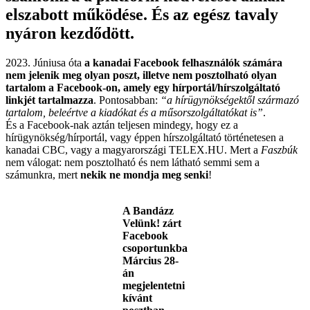
elszabott működése. És az egész tavaly
nyáron kezdődött.
2023. Júniusa óta
a kanadai Facebook felhasználók számára
nem jelenik meg olyan poszt, illetve nem posztolható olyan
tartalom a Facebook-on, amely egy hírportál/hírszolgáltató
linkjét tartalmazza
. Pontosabban:
“a hírügynökségektől származó
tartalom, beleértve a kiadókat és a műsorszolgáltatókat is”
.
És a Facebook-nak aztán teljesen mindegy, hogy ez a
hírügynökség/hírportál, vagy éppen hírszolgáltató történetesen a
kanadai CBC, vagy a magyarországi TELEX.HU. Mert a
Faszbúk
nem válogat: nem posztolható és nem látható semmi sem a
számunkra, mert
nekik ne mondja meg senki
!
A Bandázz
Velünk! zárt
Facebook
csoportunkba
Március 28-
án
megjelentetni
kívánt