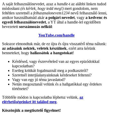
A saját felhasználónevedet, azaz a
handle
-t az alábbi linken tudod
módosítani
(és kérlek, hogy tedd meg!)
mert gondolom, nem
feltétlen szeretnél a
felhasznalonevem1234
nevű felhasználó lenni,
amikor használhatnád akár
a polgári nevedet
, vagy
a kedvenc és
egyedi felhasználónevedet
, a YT által a handle-lel egyidőben
bevezetett
sorszámozás nélkül
:
YouTube.com/handle
Sokszor elmondtuk már, de ez újra és újra visszatérő téma nálunk:
az adásaink nektek, veletek készülnek
, ezért arra kérünk
benneteket, hogy
hallassátok a hangotokat
!
Kérdésed, vagy észrevételed van az egyes epizódokkal
kapcsolatban?
Esetleg kritikát fogalmaznál meg a podkasztról?
Szeretnél interjúalanyainknak kérdeseket feltenni?
Vagy van egy jó téma javaslatod?
Netán megosztanál velünk és a hallgatókkal egy érdekes
történetet?
Többféle módon is kapcsolatba léphetsz velünk,
az
elérhetőségeinket itt találod meg
.
Köszönjük a megtisztelő figyelmet!