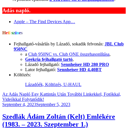
Adás napló.
Apple – The Find Devices App…
H
e
t
i
s
z
í
n
e
s
Fejhallgató-vásárlás by Lázadó, sokadik felvonás:
JBL Club
950NC
a
Club 950NC vs. Club ONE összehasonlítása
,
Geekria fejhallgató tartó
,
Lázadó fejhallgató:
Sennheiser HD 280 PRO
Lator fejhallgató:
Sennheiser HD 4.40BT
Költözés:
Lázadóék, Költözés, U-HAUL
Az Adás Napló Egy Kattintás Után További Linkekkel, Fotókkal,
Videókkal Folytatódik!
Posted
September 4, 2023
September 5, 2023
on
Szedlák Ádám Zoltán (Kelt) Emlékére
(1983. – 2023. Szeptember 1.)