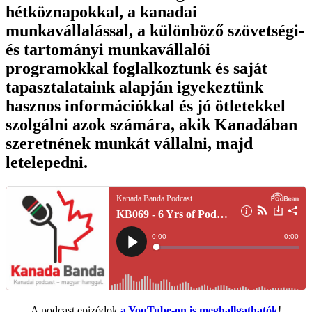
hétköznapokkal, a kanadai
munkavállalással, a különböző szövetségi-
és tartományi munkavállalói
programokkal foglalkoztunk és saját
tapasztalataink alapján igyekeztünk
hasznos információkkal és jó ötletekkel
szolgálni azok számára, akik Kanadában
szeretnének munkát vállalni, majd
letelepedni.
A podcast epizódok
a YouTube-on is meghallgathatók
!