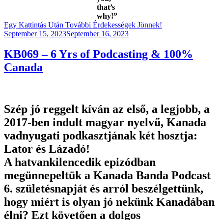
that’s
why!”
Egy Kattintás Után További Érdekességek Jönnek!
Posted
September 15, 2023
September 16, 2023
on
KB069 – 6 Yrs of Podcasting & 100%
Canada
Szép jó reggelt kíván az első, a legjobb, a
2017-ben indult magyar nyelvű, Kanada
vadnyugati podkasztjának két hosztja:
Lator és Lázadó!
A hatvankilencedik epizódban
megünnepeltük a Kanada Banda Podcast
6. születésnapját és arról beszélgettünk,
hogy miért is olyan jó nekünk Kanadában
élni? Ezt követően a dolgos